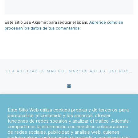
Este sitio usa Akismet para reducir el spam.
Aprende cómo se
procesan los datos de tus comentarios.
Navegación de entradas
Entrada anterior
LA AGILIDAD ES MÁS QUE MARCOS ÁGILES: UNIENDO AGILIDAD Y CALIDAD
VOLVER A LA LISTA DE EN
En
EL AGILE COACH HA MUERTO… O QUIZÁ SOLO CAMBIÓ DE FORMA
Este Sitio Web utiliza cookies propias y de terceros para
personalizar el contenido y los anuncios, ofrecer
funciones de redes sociales y analizar el trafico. Además,
© 2026 · Agile Spain
compartimos la información con nuestros colaboradores
de redes sociales, publicidad y análisis web, quienes
podrán utilizar la información recopilada y combinarla con