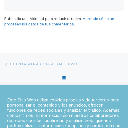
Este sitio usa Akismet para reducir el spam.
Aprende cómo se
procesan los datos de tus comentarios.
Navegación de entradas
Entrada anterior
¡CUENTA ATRÁS PARA CAS 2023!
VOLVER A LA LISTA DE EN
En
CONGRESO LEAN DESIGN 2025: UN PUNTO DE ENCUENTRO ENTRE AGILIDAD, DISEÑO E INDUSTRIA
Este Sitio Web utiliza cookies propias y de terceros para
personalizar el contenido y los anuncios, ofrecer
funciones de redes sociales y analizar el trafico. Además,
© 2026 · Agile Spain
compartimos la información con nuestros colaboradores
de redes sociales, publicidad y análisis web, quienes
podrán utilizar la información recopilada y combinarla con
fab fa-linkedin
fab fa-twitter
fab fa-slack
fab fa-youtube