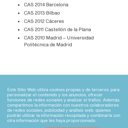
CAS 2014 Barcelona
CAS 2013 Bilbao
CAS 2012 Cáceres
CAS 2011 Castellón de la Plana
CAS 2010 Madrid – Universidad
Politécnica de Madrid
Este Sitio Web utiliza cookies propias y de terceros para
personalizar el contenido y los anuncios, ofrecer
funciones de redes sociales y analizar el trafico. Además,
© 2026 · Agile Spain
compartimos la información con nuestros colaboradores
de redes sociales, publicidad y análisis web, quienes
podrán utilizar la información recopilada y combinarla con
fab fa-linkedin
fab fa-twitter
fab fa-slack
fab fa-youtube
otra información que les haya proporcionado.