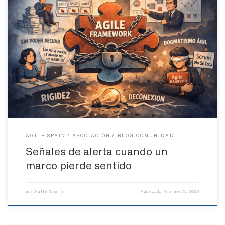
Durante años, los marcos ágiles han sido presentados como la
respuesta a casi todos los problemas de las organizaciones
modernas: lentitud, rigidez, falta de alineación, desmotivación de
los equipos, productos que no encajan con las necesidades reales
del cliente. Scrum, SAFe, LeSS, Kanban, XP… la lista creció, se
refinó y […]
AGILE SPAIN
ASOCIACIÓN
BLOG COMUNIDAD
Señales de alerta cuando un
marco pierde sentido
Agile Spain
febrero 5, 2026
por
Publicada