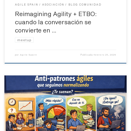
AGILE SPAIN
ASOCIACIÓN
BLOG COMUNIDAD
Reimagining Agility + ETBO:
cuando la conversación se
convierte en …
meetup
Agile Spain
febrero 25, 2026
por
Publicada
(y por qué nos están pasando factura) Hablemos claro. La agilidad
ya no es nueva, ni alternativa, ni experimental. Lleva años, muchos,
instalada en organizaciones de todo tipo: startups, scale-ups,
multinacionales, sector público. Y, sin embargo, hay algo
inquietante: seguimos normalizando prácticas que van a menudo
justo en contra de […]