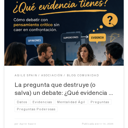
Hay una pregunta que, bien utilizada, puede elevar cualquier
conversación. Y mal utilizada… puede destruirla en segundos. Es
sencilla. Directa. Incómoda. “¿Qué evidencia tienes?” Pocas
preguntas generan tanto impacto en un debate. Y, sin embargo,
pocas se utilizan bien. Porque no es solo qué preguntas… sino
cómo, cuándo y desde […]
AGILE SPAIN
ASOCIACIÓN
BLOG COMUNIDAD
La pregunta que destruye (o
salva) un debate: ¿Qué evidencia …
Datos
Evidencias
Mentalidad Ágil
Preguntas
Preguntas Poderosas
Agile Spain
abril 14, 2026
por
Publicada