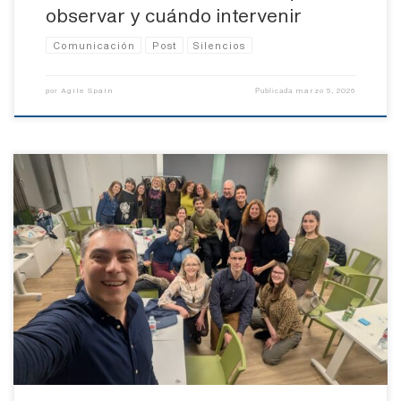
observar y cuándo intervenir
Comunicación
Post
Silencios
Agile Spain
marzo 5, 2026
por
Publicada
El pasado 19.02, desde Agile Spain celebramos en Madrid el taller
Reimagining Agility + ETBO, en colaboración con Agile Alliance y
ETBO. Una tarde de trabajo intenso, reflexión incómoda, diálogo
honesto y construcción colectiva. La propuesta era clara: no venir
a confirmar lo que ya sabemos sobre agilidad, sino atrevernos […]