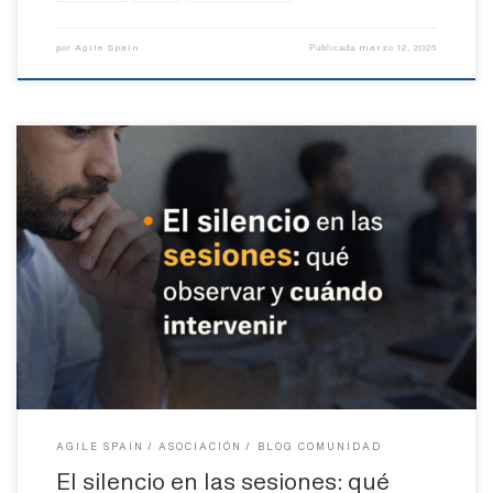
Agile Spain
marzo 12, 2026
por
Publicada
Hay silencios incómodos. Hay silencios reflexivos. Hay silencios
que pesan… y silencios que construyen. En cualquier sesión —una
retrospectiva, una daily, una reunión de planificación, un
workshop estratégico o incluso una conversación uno a uno— el
silencio aparece. Y cuando aparece, algo en nosotros se activa.
Queremos rellenarlo. Explicarlo. Romperlo. […]
AGILE SPAIN
ASOCIACIÓN
BLOG COMUNIDAD
El silencio en las sesiones: qué