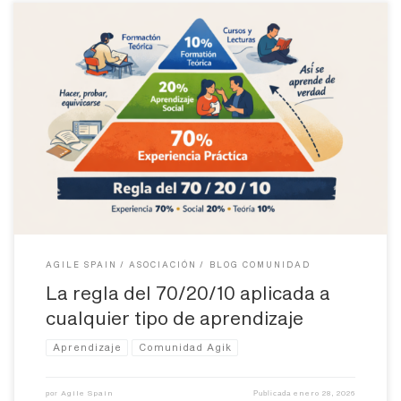
Durante mucho tiempo hemos entendido el aprendizaje como
algo bastante lineal: alguien enseña, alguien escucha, alguien
aprueba un examen. Curso, certificación, título. Fin. Pero la
realidad —la que vivimos cuando intentamos aprender de verdad
— funciona de otra manera. Mucho más desordenada. Mucho más
humana. Ahí es donde entra en juego […]
AGILE SPAIN
ASOCIACIÓN
BLOG COMUNIDAD
La regla del 70/20/10 aplicada a
cualquier tipo de aprendizaje
Aprendizaje
Comunidad Agik
Agile Spain
enero 28, 2026
por
Publicada