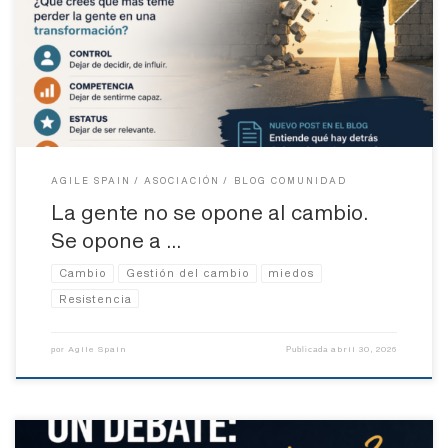
algo no avanza: “la gente se resiste al cambio”. Suena cómodo.
Explica rápido lo que pasa y, de paso, coloca el foco en “los
otros”. Pero si rascas un poco… no es del todo verdad. La mayoría
de las personas […]
AGILE SPAIN
ASOCIACIÓN
BLOG COMUNIDAD
La gente no se opone al cambio.
Se opone a …
Cambio
Gestión del cambio
miedos
Resistencia
Agile Spain
abril 30, 2026
por
Publicada