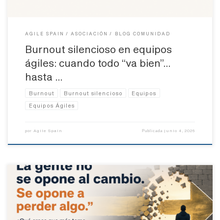
AGILE SPAIN
ASOCIACIÓN
BLOG COMUNIDAD
Burnout silencioso en equipos
ágiles: cuando todo “va bien”…
hasta …
Burnout
Burnout silencioso
Equipos
Equipos Ágiles
Agile Spain
junio 4, 2026
por
Publicada
Hay una frase que se repite en muchas organizaciones cuando