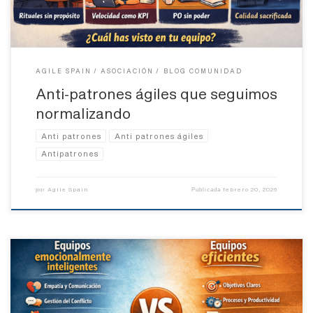
AGILE SPAIN
ASOCIACIÓN
BLOG COMUNIDAD
Anti-patrones ágiles que seguimos
normalizando
Anti patrones
Anti patrones ágiles
Antipatrones
Agile Spain
febrero 20, 2026
por
Publicada
¿Rivales, opuestos… o dos caras de la misma moneda? Durante