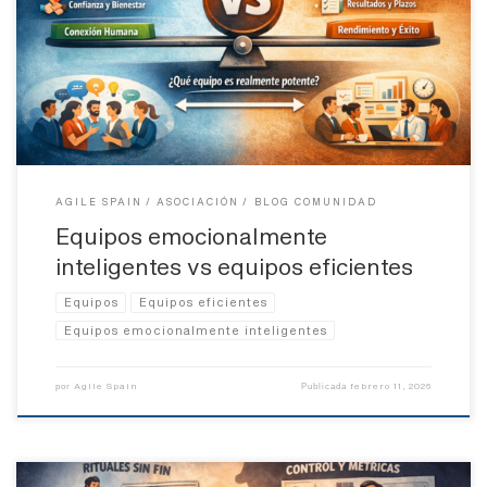
años, en las organizaciones se ha perseguido un ideal bastante
claro: la eficiencia. Hacer más en menos tiempo. Cumplir
objetivos. Optimizar recursos. Reducir desperdicio. Y ojo: no está
mal. De hecho, es necesario. Pero en paralelo —y cada vez con […]
AGILE SPAIN
ASOCIACIÓN
BLOG COMUNIDAD
Equipos emocionalmente
inteligentes vs equipos eficientes
Equipos
Equipos eficientes
Equipos emocionalmente inteligentes
Agile Spain
febrero 11, 2026
por
Publicada