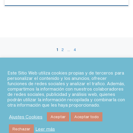
Navegación de entradas
1
2
…
4
En
ENTRADAS ANTERIORES
Este Sitio Web utiliza cookies propias y de terceros para
personalizar el contenido y los anuncios, ofrecer
funciones de redes sociales y analizar el trafico. Además,
© 2026 · Agile Spain
compartimos la información con nuestros colaboradores
de redes sociales, publicidad y análisis web, quienes
podrán utilizar la información recopilada y combinarla con
fab fa-linkedin
fab fa-twitter
fab fa-slack
fab fa-youtube
otra información que les haya proporcionado.
Ajustes Cookies
Aceptar
Aceptar todo
Leer más
Rechazar