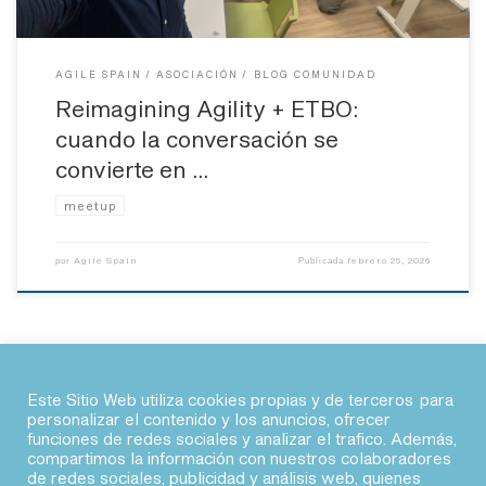
AGILE SPAIN
ASOCIACIÓN
BLOG COMUNIDAD
Reimagining Agility + ETBO:
cuando la conversación se
convierte en …
meetup
Agile Spain
febrero 25, 2026
por
Publicada
Este Sitio Web utiliza cookies propias y de terceros para
personalizar el contenido y los anuncios, ofrecer
funciones de redes sociales y analizar el trafico. Además,
© 2026 · Agile Spain
compartimos la información con nuestros colaboradores
de redes sociales, publicidad y análisis web, quienes