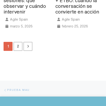
sesiones: qué
+ ETBO: cuando la
observar y cuándo
conversación se
intervenir
convierte en acción
Agile Spain
Agile Spain
marzo 5, 2026
febrero 25, 2026
1
2
Navegación de entradas
Entrada anterior
PRUEBA MAU
En
OBJETIVOS DE LA JUNTA ACTUAL