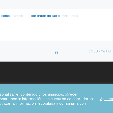
 cómo se procesan los datos de tus comentarios.
VOLVER A LA LISTA DE EN
sonalizar el contenido y los anuncios, ofrecer
compartimos la información con nuestros colaboradores
Ajuste
tilizar la información recopilada y combinarla con