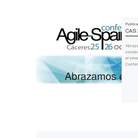
Public
CAS 
Abraza
consec
el inm
Confer