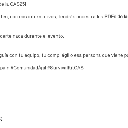
de la CAS25!
ntes, correos informativos, tendrás acceso a los
PDFs de la
rderte nada durante el evento.
uía con tu equipo, tu compi ágil o esa persona que viene p
pain #ComunidadÁgil #SurvivalKitCAS
R