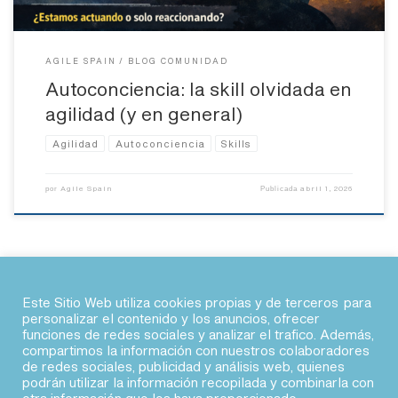
AGILE SPAIN
BLOG COMUNIDAD
Autoconciencia: la skill olvidada en
agilidad (y en general)
Agilidad
Autoconciencia
Skills
Agile Spain
abril 1, 2026
por
Publicada
Este Sitio Web utiliza cookies propias y de terceros para
personalizar el contenido y los anuncios, ofrecer
funciones de redes sociales y analizar el trafico. Además,
© 2026 · Agile Spain
compartimos la información con nuestros colaboradores
de redes sociales, publicidad y análisis web, quienes
podrán utilizar la información recopilada y combinarla con
fab fa-linkedin
fab fa-twitter
fab fa-slack
fab fa-youtube