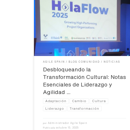
Desde la Asociación Agile Spain, nos complace
compartir las valiosas reflexiones de nuestras
compañeras Carla Krieger y Adriana Benito, quienes
participaron en el evento HolaFlow de Businessmap.
Sus notas ofrecen una hoja de ruta fundamental para
líderes y equipos inmersos en procesos de cambio,
con un fuerte foco en la […]
AGILE SPAIN
BLOG COMUNIDAD
NOTICIAS
Desbloqueando la
Transformación Cultural: Notas
Esenciales de Liderazgo y
Agilidad …
Adaptación
Cambio
Cultura
Liderazgo
Transformación
Administrador Agile Spain
por
octubre 15, 2025
Publicada