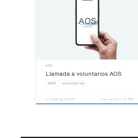
AOS
Llamada a voluntarios AOS
AOS
voluntarios
staging_5jm047
abril 15, 2021
por
Publicada