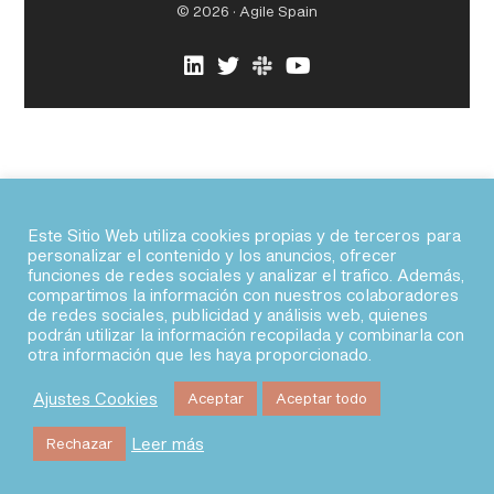
© 2026 · Agile Spain
fab fa-linkedin
fab fa-twitter
fab fa-slack
fab fa-youtube
Este Sitio Web utiliza cookies propias y de terceros para
personalizar el contenido y los anuncios, ofrecer
funciones de redes sociales y analizar el trafico. Además,
compartimos la información con nuestros colaboradores
de redes sociales, publicidad y análisis web, quienes
podrán utilizar la información recopilada y combinarla con
otra información que les haya proporcionado.
Ajustes Cookies
Aceptar
Aceptar todo
Leer más
Rechazar