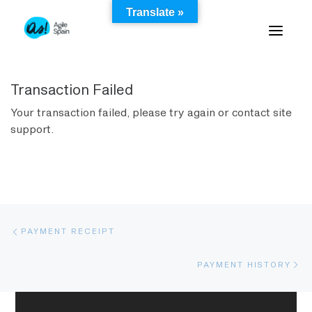
Skip
Translate »
to
content
Transaction Failed
Your transaction failed, please try again or contact site
support.
Navegación de entradas
Entrada anterior
PAYMENT RECEIPT
En
PAYMENT HISTORY