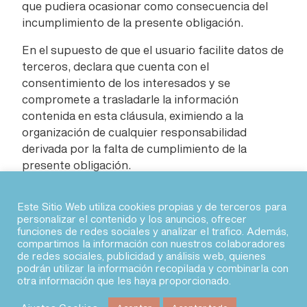
que pudiera ocasionar como consecuencia del
incumplimiento de la presente obligación.
En el supuesto de que el usuario facilite datos de
terceros, declara que cuenta con el
consentimiento de los interesados y se
compromete a trasladarle la información
contenida en esta cláusula, eximiendo a la
organización de cualquier responsabilidad
derivada por la falta de cumplimiento de la
presente obligación.
Última revisión: 06/04/2021
Este Sitio Web utiliza cookies propias y de terceros para
personalizar el contenido y los anuncios, ofrecer
funciones de redes sociales y analizar el trafico. Además,
© 2026 · Agile Spain
compartimos la información con nuestros colaboradores
de redes sociales, publicidad y análisis web, quienes
podrán utilizar la información recopilada y combinarla con
fab fa-linkedin
fab fa-twitter
fab fa-slack
fab fa-youtube
otra información que les haya proporcionado.