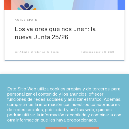
AGILE SPAIN
Los valores que nos unen: la
nueva Junta 25/26
Administrador Agile Spain
agosto 19, 2025
por
Publicada
Este Sitio Web utiliza cookies propias y de terceros para
personalizar el contenido y los anuncios, ofrecer
funciones de redes sociales y analizar el trafico. Además,
© 2026 · Agile Spain
compartimos la información con nuestros colaboradores
de redes sociales, publicidad y análisis web, quienes
podrán utilizar la información recopilada y combinarla con
fab fa-linkedin
fab fa-twitter
fab fa-slack
fab fa-youtube
otra información que les haya proporcionado.